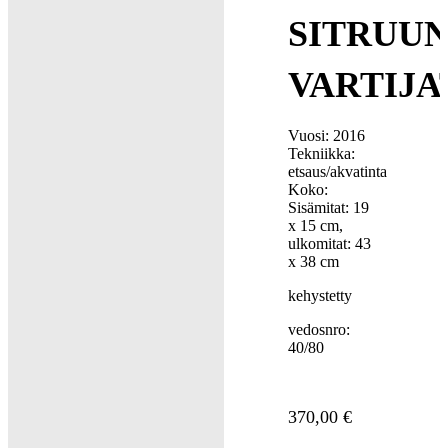
SITRUU
VARTIJA
Vuosi: 2016
Tekniikka:
etsaus/akvatinta
Koko:
Sisämitat: 19
x 15 cm,
ulkomitat: 43
x 38 cm
kehystetty
vedosnro:
40/80
370,00
€