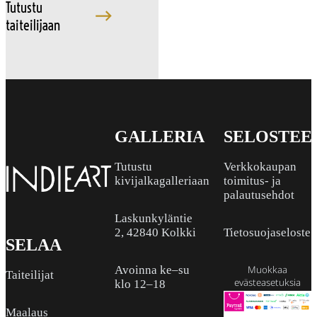
Tutustu
taiteilijaan
GALLERIA
SELOSTEE
Tutustu
Verkkokaupan
kivijalkagalleriaan
toimitus- ja
palautusehdot
Laskunkyläntie
2, 42840 Kolkki
Tietosuojaseloste
SELAA
Avoinna ke–su
Muokkaa
Taiteilijat
evästeasetuksia
klo 12–18
Maalaus