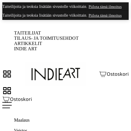
Taiteilijoita ja teoksia lisätään sivustolle viikoittain.
Piilota tämä ilmoitus
Siirry
suoraan
Taiteilijoita ja teoksia lisätään sivustolle viikoittain.
Piilota tämä ilmoitus
sisältöön
TAITEILIJAT
TILAUS- JA TOIMITUSEHDOT
ARTIKKELIT
INDIE ART
Ostoskori
Siirry selaamaan kaikkia teoksia.
Siirry
selaamaan
Ostoskori
kaikkia
teoksia
TEOKSET
Maalaus
Grafiikka
Veistos