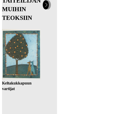
TAITEILIJAN
Seuraava
Edellinen
MUIHIN
dia
dia
TEOKSIIN
Aamunkoiton valvojat
Keltakukkapuun
vartijat
Aprikoosisadon
vartijat