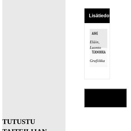
Pienen
sitruunapuun
Lisätiedot
vartijat
määrä
AIHE
Eläin,
Luonto
TEKNIIKKA
Grafiikka
LISÄÄ
OSTOSKORIIN
TUTUSTU